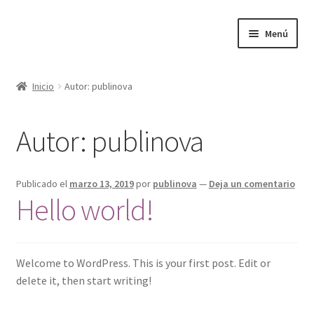
Ir
Ir
Menú
a
al
la
contenido
Inicio
navegación
Inicio
Autor: publinova
Inicio
Autor:
publinova
Publicado el
marzo 13, 2019
por
publinova
—
Deja un comentario
Hello world!
Welcome to WordPress. This is your first post. Edit or
delete it, then start writing!