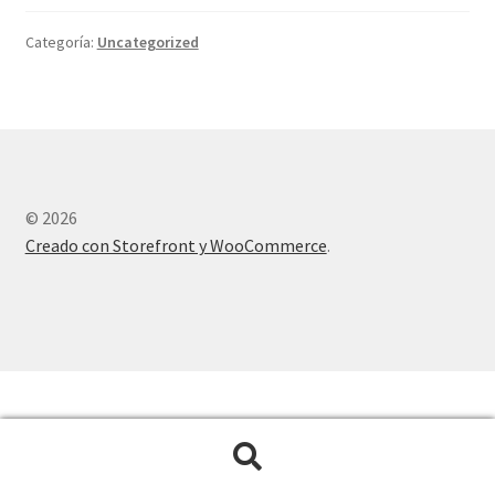
Categoría:
Uncategorized
© 2026
Creado con Storefront y WooCommerce
.
Buscar
Buscar