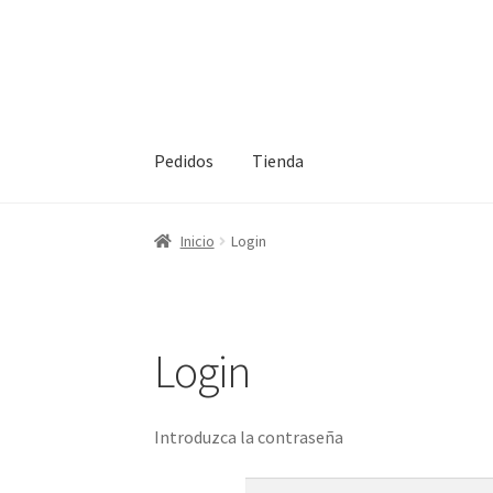
Ir
Ir
a
al
la
contenido
navegación
Pedidos
Tienda
Inicio
Inicio
Inicio
Login
Login
Introduzca la contraseña