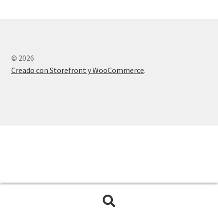
© 2026
Creado con Storefront y WooCommerce
.
Buscar
Buscar