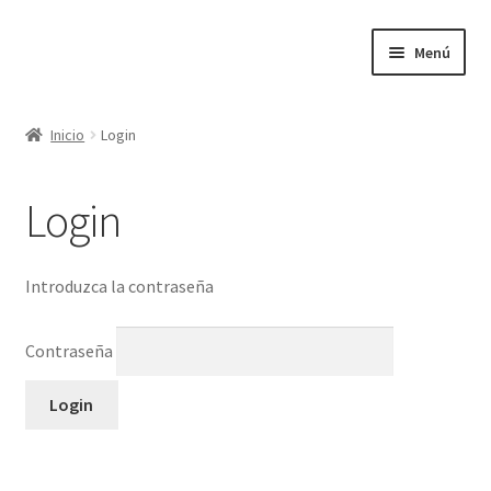
Ir
Ir
Menú
a
al
la
contenido
Inicio
navegación
Inicio
Login
Inicio
Login
Introduzca la contraseña
Contraseña