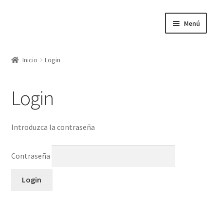
Ir
Ir
Menú
a
al
la
contenido
Inicio
navegación
Inicio
Login
Inicio
Login
Introduzca la contraseña
Contraseña