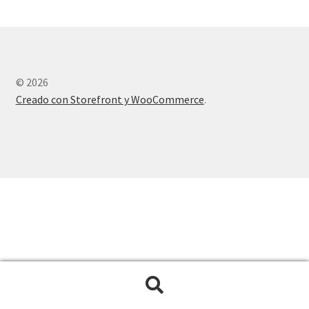
© 2026
Creado con Storefront y WooCommerce
.
Buscar
Buscar