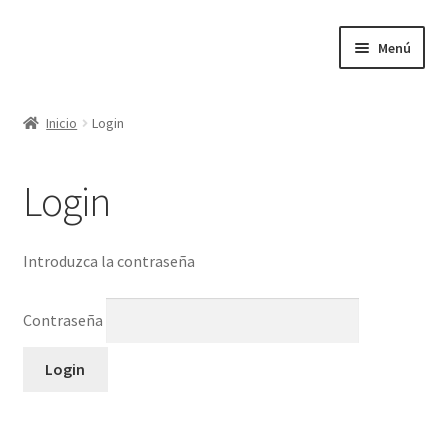
Ir
Ir
Menú
a
al
la
contenido
Inicio
navegación
Inicio
Login
Inicio
Login
Introduzca la contraseña
Contraseña