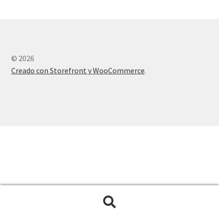
© 2026
Creado con Storefront y WooCommerce
.
Buscar
Buscar