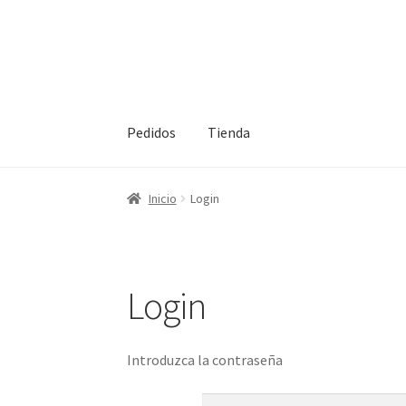
Ir
Ir
a
al
la
contenido
navegación
Pedidos
Tienda
Inicio
Inicio
Inicio
Login
Login
Introduzca la contraseña