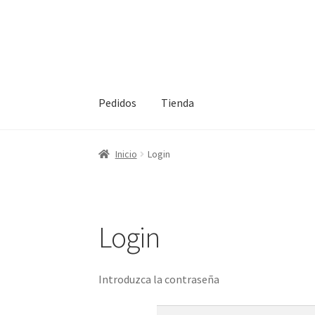
Ir
Ir
a
al
la
contenido
navegación
Pedidos
Tienda
Inicio
Inicio
Inicio
Login
Login
Introduzca la contraseña