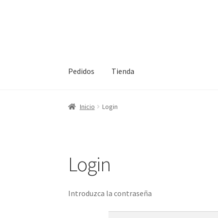
Ir
Ir
a
al
la
contenido
navegación
Pedidos
Tienda
Inicio
Inicio
Inicio
Login
Login
Introduzca la contraseña