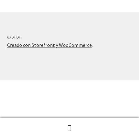
© 2026
Creado con Storefront y WooCommerce
.
Buscar
Buscar