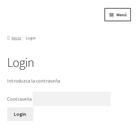
Ir
Ir
Menú
a
al
la
contenido
Inicio
navegación
Inicio
Login
Inicio
Login
Introduzca la contraseña
Contraseña