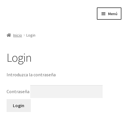
Ir
Ir
Menú
a
al
la
contenido
Inicio
navegación
Inicio
Login
Inicio
Login
Introduzca la contraseña
Contraseña