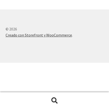
© 2026
Creado con Storefront y WooCommerce
.
Buscar
Buscar