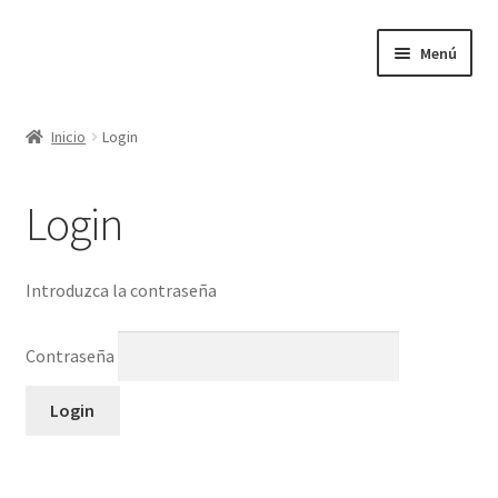
Ir
Ir
Menú
a
al
la
contenido
Inicio
navegación
Inicio
Login
Inicio
Login
Introduzca la contraseña
Contraseña