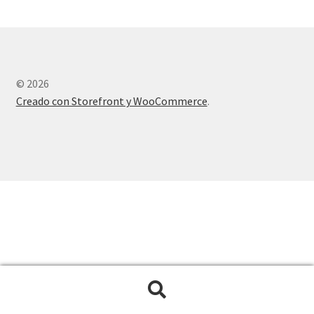
© 2026
Creado con Storefront y WooCommerce
.
Buscar
Buscar