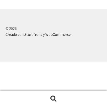
© 2026
Creado con Storefront y WooCommerce
.
Buscar
Buscar