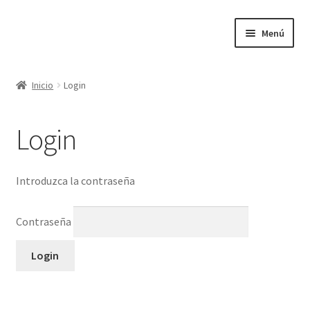
Ir
Ir
Menú
a
al
la
contenido
Inicio
navegación
Inicio
Login
Inicio
Login
Introduzca la contraseña
Contraseña