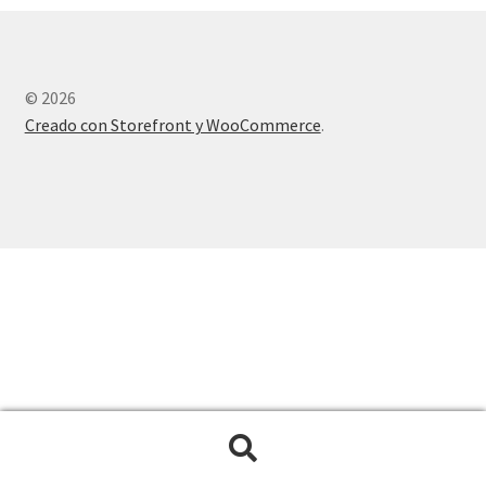
© 2026
Creado con Storefront y WooCommerce
.
Buscar
Buscar