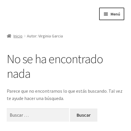
Ir
Ir
Menú
a
al
la
contenido
Inicio
navegación
Inicio
Autor: Virginia Garcia
Inicio
No se ha encontrado
nada
Parece que no encontramos lo que estás buscando. Tal vez
te ayude hacer una búsqueda.
Buscar: